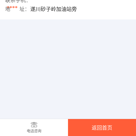
联系手机：
****
地 址：
遂川砂子岭加油站旁
返回首页
电话咨询