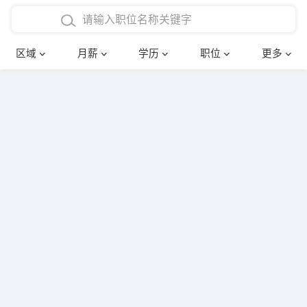
4000-5000元
本科
行政后勤
建筑装潢
确定
区域
月薪
学历
职位
更多
5000-8000元
硕士
销售岗位
教师
8000-12000元
博士
文员
护士
12000-20000元
财务会计
传单派发
其他
超市零售
促销导购
网络IT
保健按摩
快递员
前台接待
收银员
技术员/工程师
水电/机修
部门经理