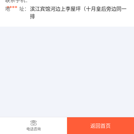
联系手机：
****
地 址：
滨江宾馆河边上李屋坪（十月皇后旁边同一
排
返回首页
电话咨询