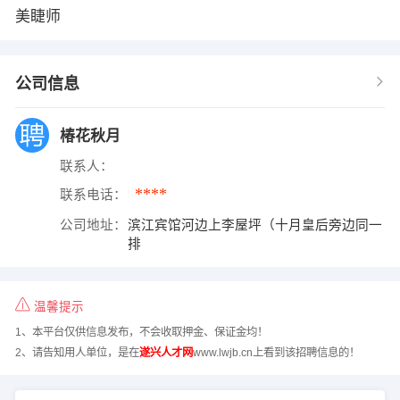
美睫师
公司信息
椿花秋月
联系人：
****
联系电话：
公司地址：
滨江宾馆河边上李屋坪（十月皇后旁边同一
排
温馨提示
1、本平台仅供信息发布，不会收取押金、保证金均！
2、请告知用人单位，是在
遂兴人才网
www.lwjb.cn上看到该招聘信息的！