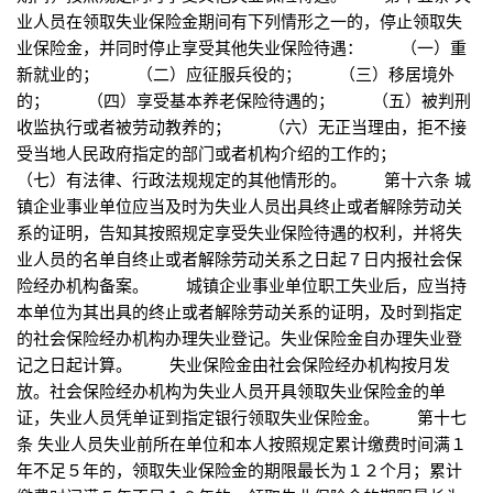
业人员在领取失业保险金期间有下列情形之一的，停止领取失
业保险金，并同时停止享受其他失业保险待遇： （一）重
新就业的； （二）应征服兵役的； （三）移居境外
的； （四）享受基本养老保险待遇的； （五）被判刑
收监执行或者被劳动教养的； （六）无正当理由，拒不接
受当地人民政府指定的部门或者机构介绍的工作的；
（七）有法律、行政法规规定的其他情形的。 第十六条 城
镇企业事业单位应当及时为失业人员出具终止或者解除劳动关
系的证明，告知其按照规定享受失业保险待遇的权利，并将失
业人员的名单自终止或者解除劳动关系之日起７日内报社会保
险经办机构备案。 城镇企业事业单位职工失业后，应当持
本单位为其出具的终止或者解除劳动关系的证明，及时到指定
的社会保险经办机构办理失业登记。失业保险金自办理失业登
记之日起计算。 失业保险金由社会保险经办机构按月发
放。社会保险经办机构为失业人员开具领取失业保险金的单
证，失业人员凭单证到指定银行领取失业保险金。 第十七
条 失业人员失业前所在单位和本人按照规定累计缴费时间满１
年不足５年的，领取失业保险金的期限最长为１２个月；累计