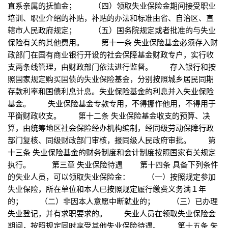
直系亲属的抚恤金； （四）领取失业保险金期间接受职业
培训、职业介绍的补贴，补贴的办法和标准由省、自治区、直
辖市人民政府规定； （五）国务院规定或者批准的与失业
保险有关的其他费用。 第十一条 失业保险基金必须存入财
政部门在国有商业银行开设的社会保障基金财政专户，实行收
支两条线管理，由财政部门依法进行监督。 存入银行和按
照国家规定购买国债的失业保险基金，分别按照城乡居民同期
存款利率和国债利息计息。失业保险基金的利息并入失业保险
基金。 失业保险基金专款专用，不得挪作他用，不得用于
平衡财政收支。 第十二条 失业保险基金收支的预算、决
算，由统筹地区社会保险经办机构编制，经同级劳动保障行政
部门复核、同级财政部门审核，报同级人民政府审批。 第
十三条 失业保险基金的财务制度和会计制度按照国家有关规定
执行。 第三章 失业保险待遇 第十四条 具备下列条件
的失业人员，可以领取失业保险金： （一）按照规定参加
失业保险，所在单位和本人已按照规定履行缴费义务满１年
的； （二）非因本人意愿中断就业的； （三）已办理
失业登记，并有求职要求的。 失业人员在领取失业保险金
期间，按照规定同时享受其他失业保险待遇。 第十五条 失