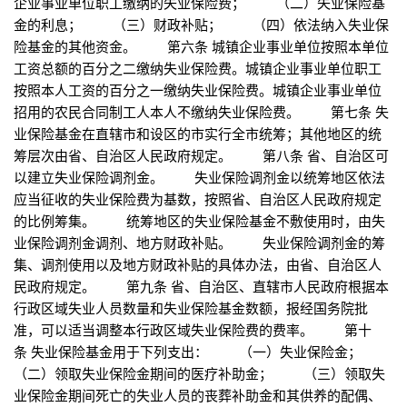
企业事业单位职工缴纳的失业保险费； （二）失业保险基
金的利息； （三）财政补贴； （四）依法纳入失业保
险基金的其他资金。 第六条 城镇企业事业单位按照本单位
工资总额的百分之二缴纳失业保险费。城镇企业事业单位职工
按照本人工资的百分之一缴纳失业保险费。城镇企业事业单位
招用的农民合同制工人本人不缴纳失业保险费。 第七条 失
业保险基金在直辖市和设区的市实行全市统筹；其他地区的统
筹层次由省、自治区人民政府规定。 第八条 省、自治区可
以建立失业保险调剂金。 失业保险调剂金以统筹地区依法
应当征收的失业保险费为基数，按照省、自治区人民政府规定
的比例筹集。 统筹地区的失业保险基金不敷使用时，由失
业保险调剂金调剂、地方财政补贴。 失业保险调剂金的筹
集、调剂使用以及地方财政补贴的具体办法，由省、自治区人
民政府规定。 第九条 省、自治区、直辖市人民政府根据本
行政区域失业人员数量和失业保险基金数额，报经国务院批
准，可以适当调整本行政区域失业保险费的费率。 第十
条 失业保险基金用于下列支出： （一）失业保险金；
（二）领取失业保险金期间的医疗补助金； （三）领取失
业保险金期间死亡的失业人员的丧葬补助金和其供养的配偶、