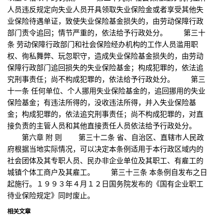
人员违反规定向失业人员开具领取失业保险金或者享受其他失
业保险待遇单证，致使失业保险基金损失的，由劳动保障行政
部门责令追回；情节严重的，依法给予行政处分。 第三十
条 劳动保障行政部门和社会保险经办机构的工作人员滥用职
权、徇私舞弊、玩忽职守，造成失业保险基金损失的，由劳动
保障行政部门追回损失的失业保险基金；构成犯罪的，依法追
究刑事责任；尚不构成犯罪的，依法给予行政处分。 第三
十一条 任何单位、个人挪用失业保险基金的，追回挪用的失业
保险基金；有违法所得的，没收违法所得，并入失业保险基
金；构成犯罪的，依法追究刑事责任；尚不构成犯罪的，对直
接负责的主管人员和其他直接责任人员依法给予行政处分。
第六章 附 则 第三十二条 省、自治区、直辖市人民政
府根据当地实际情况，可以决定本条例适用于本行政区域内的
社会团体及其专职人员、民办非企业单位及其职工、有雇工的
城镇个体工商户及其雇工。 第三十三条 本条例自发布之日
起施行。１９９３年４月１２日国务院发布的《国有企业职工
待业保险规定》同时废止。
相关文章