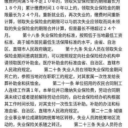
缴费时间满５年不足１０年的，领取失业保险金的期限最长为
１８个月；累计缴费时间１０年以上的，领取失业保险金的期
限最长为２４个月。重新就业后，再次失业的，缴费时间重新
计算，领取失业保险金的期限可以与前次失业应领取而尚未领
取的失业保险金的期限合并计算，但是最长不得超过２４个
月。 第十八条 失业保险金的标准，按照低于当地最低工资
标准、高于城市居民最低生活保障标准的水平，由省、自治
区、直辖市人民政府确定。 第十九条 失业人员在领取失业
保险金期间患病就医的，可以按照规定向社会保险经办机构申
请领取医疗补助金。医疗补助金的标准由省、自治区、直辖市
人民政府规定。 第二十条 失业人员在领取失业保险金期间
死亡的，参照当地对在职职工的规定，对其家属一次性发给丧
葬补助金和抚恤金。 第二十一条 单位招用的农民合同制工
人连续工作满１年，本单位并已缴纳失业保险费，劳动合同期
满未续订或者提前解除劳动合同的，由社会保险经办机构根据
其工作时间长短，对其支付一次性生活补助。补助的办法和标
准由省、自治区、直辖市人民政府规定。 第二十二条 城镇
企业事业单位成建制跨统筹地区转移，失业人员跨统筹地区流
动的，失业保险关系随之转迁。 第二十三条 失业人员符合