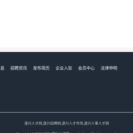
信息
招聘资讯
发布简历
企业入驻
会员中心
法律申明
们
遂兴人才网,遂兴招聘网,遂兴人才市场,遂兴人事人才网